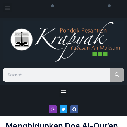
Menghidupkan Doa Al-Qur’an