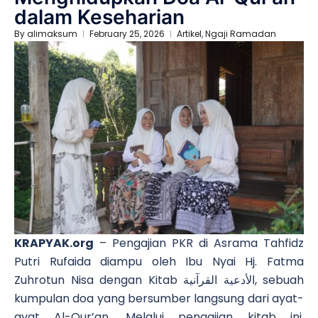
dalam Keseharian
By
alimaksum
February 25, 2026
Artikel
,
Ngaji Ramadan
KRAPYAK.org
– Pengajian PKR di Asrama Tahfidz
Putri Rufaida diampu oleh Ibu Nyai Hj. Fatma
Zuhrotun Nisa dengan Kitab
الأدعية القرآنية
, sebuah
kumpulan doa yang bersumber langsung dari ayat-
ayat Al-Qur’an. Melalui pengajian kitab ini,